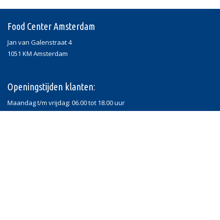
Food Center Amsterdam
Jan van Galenstraat 4
1051 KM Amsterdam
Openingstijden klanten:
Maandag t/m vrijdag: 06.00 tot 18.00 uur
Zaterdag: 06.00 tot 16.30 uur
Zondag gesloten
deel deze pagina
privacy-en-cookieverklaring
website door
sites4ondernemers.nl